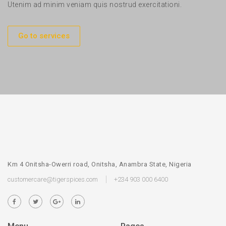
Utenim ad minim veniam quis nostrud exercitationi.
Go to services
Km 4 Onitsha-Owerri road, Onitsha, Anambra State, Nigeria
customercare@tigerspices.com
+234 903 000 6400